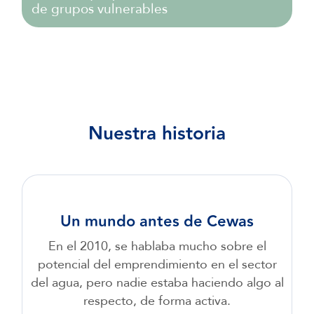
6
6
9
de grupos vulnerables
7
7
8
8
9
9
Nuestra historia
Un mundo antes de Cewas
En el 2010, se hablaba mucho sobre el
potencial del emprendimiento en el sector
del agua, pero nadie estaba haciendo algo al
respecto, de forma activa.