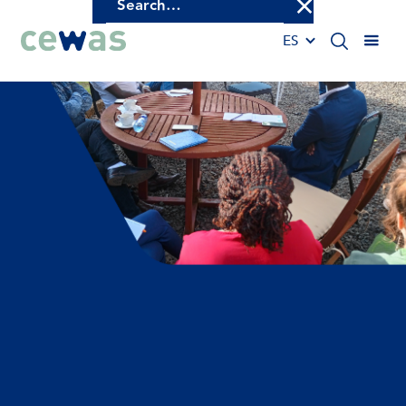
2
3
ES
4
0
0
5
1
1
6
2
2
7
3
3
8
4
4
9
5
5